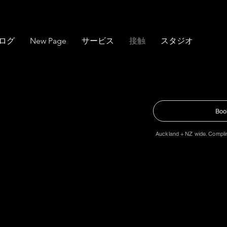
ログ
New Page
サービス
接触
スタジオ
Boo
Auckland + NZ wide. Complim